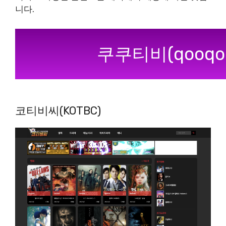
니다.
쿠쿠티비(qooqo
코티비씨(KOTBC)