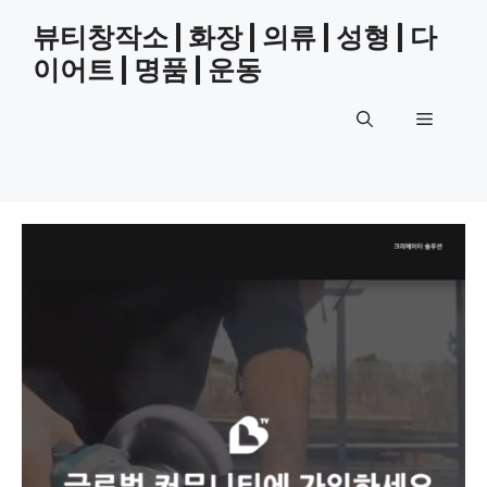
Skip
뷰티창작소 | 화장 | 의류 | 성형 | 다
to
이어트 | 명품 | 운동
content
Menu