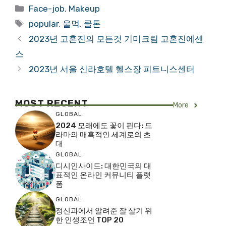
Categories
Face-job
,
Makeup
Tags
popular
,
울먹
,
쿨톤
2023년 고혼진의 모든것 기미크림 고혼진에센
스
2023년 서울 신라호텔 헬스장 피트니스센터
MOST RECENT
More
GLOBAL
2024 모래에도 꽃이 핀다: 드
라마의 매혹적인 세계로의 초
대
GLOBAL
디시인사이드: 대한민국의 대
표적인 온라인 커뮤니티 플랫
폼
GLOBAL
정신과에서 알려준 잘 살기 위
한 인생조언 TOP 20